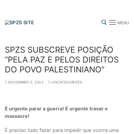
Skip
to
content
MENU
Search for:
SPZS SUBSCREVE POSIÇÃO
“PELA PAZ E PELOS DIREITOS
DO POVO PALESTINIANO”
FENPROF
CGTP-IN
FRENTE COMUM
NOVEMBRO 2, 2023
UNCATEGORIZED
Search
for:
É urgente parar a guerra! É urgente travar o
massacre!
sindicalização
Notícias
É preciso tudo fazer para impedir que ocorra uma