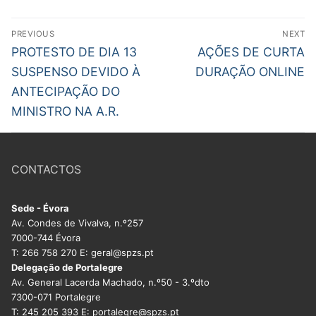
Navegação
PREVIOUS
NEXT
de
Previous
Next
PROTESTO DE DIA 13
AÇÕES DE CURTA
post:
post:
artigos
SUSPENSO DEVIDO À
DURAÇÃO ONLINE
ANTECIPAÇÃO DO
MINISTRO NA A.R.
CONTACTOS
Sede - Évora
Av. Condes de Vivalva, n.º257
7000-744 Évora
T: 266 758 270 E: geral@spzs.pt
Delegação de Portalegre
Av. General Lacerda Machado, n.º50 - 3.ºdto
7300-071 Portalegre
T: 245 205 393 E: portalegre@spzs.pt