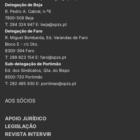
Delegação de Beja
R. Pedro A. Cabral, n.º6
7800-509 Beja
T: 284 324 947 E: beja@spzs.pt
Delegação de Faro
R. Miguel Bombarda, Ed. Varandas de Faro
Bloco E - r/c Dto.
8300-394 Faro
T: 289 823 154 E: faro@spzs.pt
Sub-delegação de Portimão
Ed. dos Sindicatos, Qta. do Bispo
8500-720 Portimão
T: 282 485 930 E: portimao@spzs.pt
AOS SÓCIOS
APOIO JURÍDICO
LEGISLAÇÃO
REVISTA INTERVIR