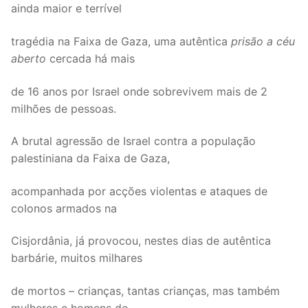
ainda maior e terrível
Legislação
tragédia na Faixa de Gaza, uma autêntica
prisão a céu
Sectores
aberto
cercada há mais
PRÉ-ESCOLAR
de 16 anos por Israel onde sobrevivem mais de 2
milhões de pessoas.
1º CICLO
2º/3º CEB / SECUNDÁRIO
A brutal agressão de Israel contra a população
palestiniana da Faixa de Gaza,
ENSINO ARTÍSTICO
acompanhada por acções violentas e ataques de
EDUCAÇÃO ESPECIAL
colonos armados na
PARTICULAR / IPSS / MISERICÓRDIAS
Cisjordânia, já provocou, nestes dias de autêntica
barbárie, muitos milhares
ENSINO SUPERIOR
PROFESSORES CONTRATADOS
de mortos – crianças, tantas crianças, mas também