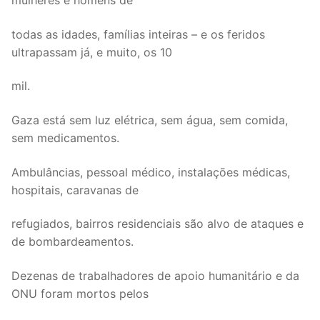
mulheres e homens de
DOCENTES APOSENTADOS
todas as idades, famílias inteiras – e os feridos
Formação
ultrapassam já, e muito, os 10
Área de Sócios
mil.
Revista Intervir
Gaza está sem luz elétrica, sem água, sem comida,
Contactos
sem medicamentos.
Ambulâncias, pessoal médico, instalações médicas,
hospitais, caravanas de
refugiados, bairros residenciais são alvo de ataques e
de bombardeamentos.
Dezenas de trabalhadores de apoio humanitário e da
ONU foram mortos pelos