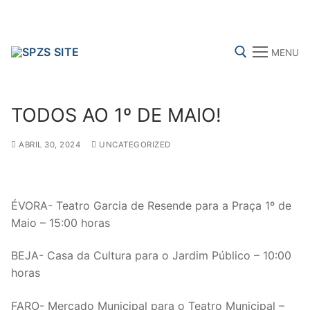
Skip
to
content
MENU
Search for:
TODOS AO 1º DE MAIO!
ABRIL 30, 2024
UNCATEGORIZED
FENPROF
CGTP-IN
FRENTE COMUM
ÉVORA- Teatro Garcia de Resende para a Praça 1º de
Search
Maio – 15:00 horas
for:
BEJA- Casa da Cultura para o Jardim Público – 10:00
sindicalização
horas
Notícias
FARO- Mercado Municipal para o Teatro Municipal –