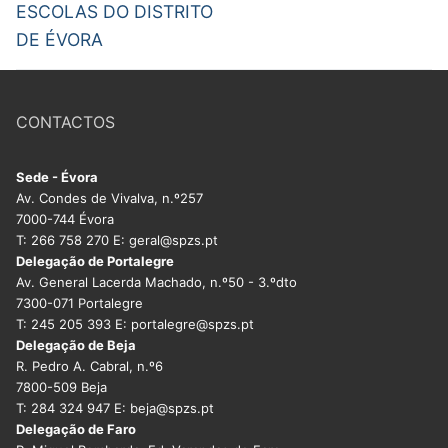
ESCOLAS DO DISTRITO
DOCENTES APOSENTADOS
DE ÉVORA
Formação
Área de Sócios
CONTACTOS
Revista Intervir
Sede - Évora
Contactos
Av. Condes de Vivalva, n.º257
7000-744 Évora
T: 266 758 270 E: geral@spzs.pt
Delegação de Portalegre
Av. General Lacerda Machado, n.º50 - 3.ºdto
7300-071 Portalegre
T: 245 205 393 E: portalegre@spzs.pt
Delegação de Beja
R. Pedro A. Cabral, n.º6
7800-509 Beja
T: 284 324 947 E: beja@spzs.pt
Delegação de Faro