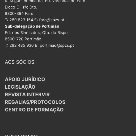
R. Miguel Bombarda, Ed. Varandas de Faro
Bloco E - r/c Dto.
8300-394 Faro
T: 289 823 154 E: faro@spzs.pt
Sub-delegação de Portimão
Ed. dos Sindicatos, Qta. do Bispo
8500-720 Portimão
T: 282 485 930 E: portimao@spzs.pt
AOS SÓCIOS
APOIO JURÍDICO
LEGISLAÇÃO
REVISTA INTERVIR
REGALIAS/PROTOCOLOS
CENTRO DE FORMAÇÃO