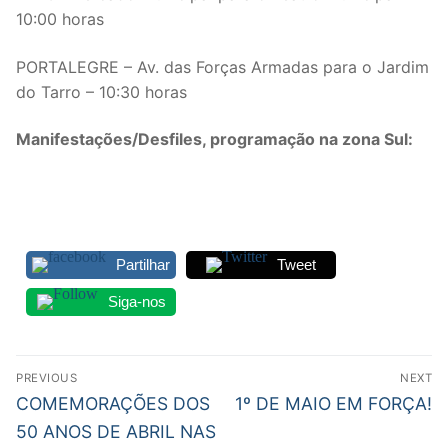
10:00 horas
Legislação
PORTALEGRE – Av. das Forças Armadas para o Jardim
Sectores
do Tarro – 10:30 horas
PRÉ-ESCOLAR
Manifestações/Desfiles, programação na zona Sul:
1º CICLO
2º/3º CEB / SECUNDÁRIO
ENSINO ARTÍSTICO
Partilhar
Tweet
EDUCAÇÃO ESPECIAL
Siga-nos
PARTICULAR / IPSS / MISERICÓRDIAS
Navegação
ENSINO SUPERIOR
PREVIOUS
NEXT
de
Previous
Next
COMEMORAÇÕES DOS
1º DE MAIO EM FORÇA!
PROFESSORES CONTRATADOS
post:
post:
artigos
50 ANOS DE ABRIL NAS