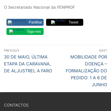
O Secretariado Nacional da FENPROF
Partilhar
Tweet
Siga-nos
Navegação
PREVIOUS
NEXT
de
Previous
Next
30 DE MAIO, ÚLTIMA
MOBILIDADE POR
post:
post:
artigos
ETAPA DA CARAVANA,
DOENÇA –
DE ALJUSTREL A FARO
FORMALIZAÇÃO DO
PEDIDO: 1 A 6 DE
JUNHO
CONTACTOS