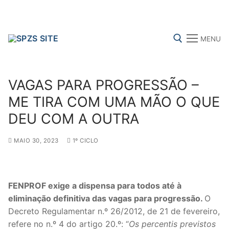
Skip
to
content
MENU
Search for:
VAGAS PARA PROGRESSÃO –
ME TIRA COM UMA MÃO O QUE
DEU COM A OUTRA
FENPROF
CGTP-IN
FRENTE COMUM
MAIO 30, 2023
1º CICLO
Search
for:
FENPROF exige a dispensa para todos até à
eliminação definitiva das vagas para progressão.
O
sindicalização
Decreto Regulamentar n.º 26/2012, de 21 de fevereiro,
Notícias
refere no n.º 4 do artigo 20.º: “
Os percentis previstos