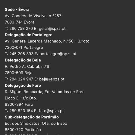
Sede - Évora
Av. Condes de Vivalva, n.º257
7000-744 Évora
T: 266 758 270 E: geral@spzs.pt
Delegação de Portalegre
Av. General Lacerda Machado, n.º50 - 3.ºdto
7300-071 Portalegre
T: 245 205 393 E: portalegre@spzs.pt
Delegação de Beja
R. Pedro A. Cabral, n.º6
7800-509 Beja
T: 284 324 947 E: beja@spzs.pt
Delegação de Faro
R. Miguel Bombarda, Ed. Varandas de Faro
Bloco E - r/c Dto.
8300-394 Faro
T: 289 823 154 E: faro@spzs.pt
Sub-delegação de Portimão
Ed. dos Sindicatos, Qta. do Bispo
8500-720 Portimão