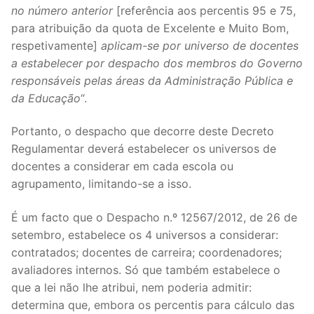
no número anterior
[referência aos percentis 95 e 75,
Legislação
para atribuição da quota de Excelente e Muito Bom,
respetivamente]
aplicam-se por universo de docentes
Sectores
a estabelecer por despacho dos membros do Governo
PRÉ-ESCOLAR
responsáveis pelas áreas da Administração Pública e
da Educação
“.
1º CICLO
Portanto, o despacho que decorre deste Decreto
2º/3º CEB / SECUNDÁRIO
Regulamentar deverá estabelecer os universos de
docentes a considerar em cada escola ou
ENSINO ARTÍSTICO
agrupamento, limitando-se a isso.
EDUCAÇÃO ESPECIAL
É um facto que o Despacho n.º 12567/2012, de 26 de
PARTICULAR / IPSS / MISERICÓRDIAS
setembro, estabelece os 4 universos a considerar:
contratados; docentes de carreira; coordenadores;
ENSINO SUPERIOR
avaliadores internos. Só que também estabelece o
que a lei não lhe atribui, nem poderia admitir:
PROFESSORES CONTRATADOS
determina que, embora os percentis para cálculo das