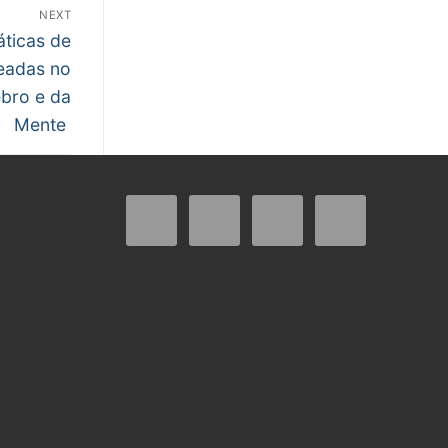
NEXT
áticas de
eadas no
ebro e da
Mente