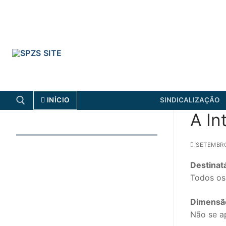
Skip
to
content
INÍCIO
SINDICALIZAÇÃO
A In
Search for:
SETEMBRO
FENPROF
CGTP-IN
Destinat
Todos os
Search
Dimensã
for:
Não se a