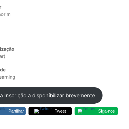
r
morim
ização
ar)
ade
earning
SECUNDÁRIO
TICO
da Inscrição a disponíbilizar brevemente
PECIAL
Partilhar
Tweet
Siga-nos
 IPSS / MISERICÓRDIAS
RIOR