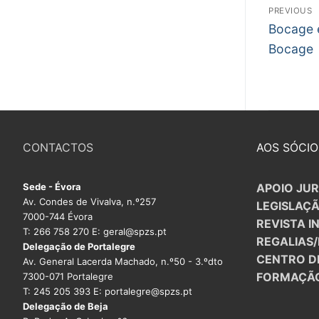
Nav
PREVIOUS
Previous
PROFESSORE
de
Bocage e
post:
Bocage
arti
DOCENTES A
Formação
Área de Sócios
CONTACTOS
AOS SÓCIO
Revista Intervir
Contactos
Sede - Évora
APOIO JUR
Av. Condes de Vivalva, n.º257
LEGISLAÇ
7000-744 Évora
REVISTA I
T: 266 758 270 E: geral@spzs.pt
REGALIAS
Delegação de Portalegre
CENTRO D
Av. General Lacerda Machado, n.º50 - 3.ºdto
FORMAÇÃ
7300-071 Portalegre
T: 245 205 393 E: portalegre@spzs.pt
Delegação de Beja