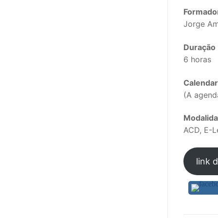
sindicalização
Formado
Jorge A
Notícias
Legislação
Duração
6 horas
Sectores
Calendar
PRÉ-ESCOLAR
(A agend
1º CICLO
Modalid
ACD, E-L
2º/3º CEB / 
ENSINO ARTÍS
link 
EDUCAÇÃO ES
PARTICULAR /
ENSINO SUPE