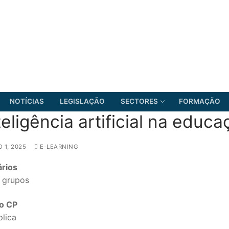
NOTÍCIAS
LEGISLAÇÃO
SECTORES
FORMAÇÃO
teligência artificial na educ
 1, 2025
E-LEARNING
FRENTE COMUM
ários
 grupos
o CP
plica