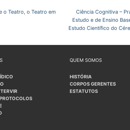
egação
Next
S CONTRATADOS
 o Teatro, o Teatro em
Ciência Cognitiva – Pr
post:
Estudo e de Ensino Bas
gos
POSENTADOS
Estudo Científico do Cér
S
QUEM SOMOS
ÍDICO
HISTÓRIA
ÃO
CORPOS GERENTES
NTERVIR
ESTATUTOS
/PROTOCOLOS
E
O