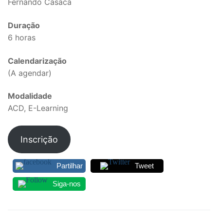
Fernando Casaca
Legislação
Duração
Sectores
6 horas
PRÉ-ESCOLAR
Calendarização
(A agendar)
1º CICLO
Modalidade
2º/3º CEB / SECUNDÁRIO
ACD, E-Learning
ENSINO ARTÍSTICO
Inscrição
EDUCAÇÃO ESPECIAL
PARTICULAR / IPSS / MISERICÓRDIAS
Partilhar
Tweet
ENSINO SUPERIOR
Siga-nos
PROFESSORES CONTRATADOS
Navegação