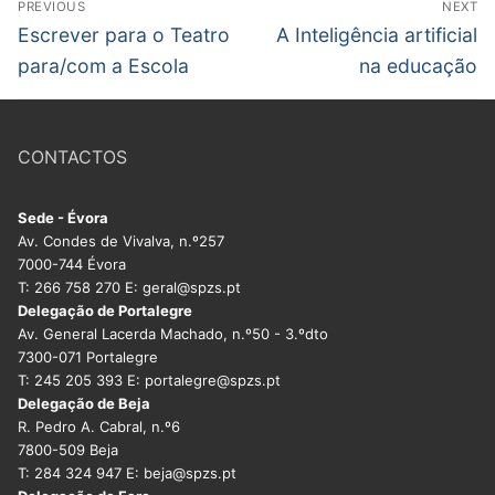
PREVIOUS
NEXT
DOCENTES APOSENTADOS
de
Previous
Next
Escrever para o Teatro
A Inteligência artificial
post:
post:
artigos
Formação
para/com a Escola
na educação
Área de Sócios
CONTACTOS
Revista Intervir
Contactos
Sede - Évora
Av. Condes de Vivalva, n.º257
7000-744 Évora
T: 266 758 270 E: geral@spzs.pt
Delegação de Portalegre
Av. General Lacerda Machado, n.º50 - 3.ºdto
7300-071 Portalegre
T: 245 205 393 E: portalegre@spzs.pt
Delegação de Beja
R. Pedro A. Cabral, n.º6
7800-509 Beja
T: 284 324 947 E: beja@spzs.pt