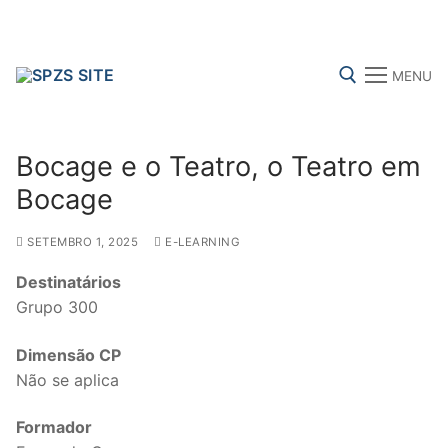
Skip
to
content
MENU
Search for:
Bocage e o Teatro, o Teatro em
Bocage
SETEMBRO 1, 2025
E-LEARNING
FENPROF
CGTP-IN
FRENTE COMUM
Destinatários
Grupo 300
Search
for:
Dimensão CP
Não se aplica
sindicalização
Formador
Notícias