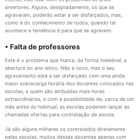
anteriores. Alguns, designadamente, os que se
Legislação
agravaram, poderão estar a ser disfarçados, mas,
Sectores
como é do conhecimento de todos, quando tal
acontece a tendência é para que se agravem.
PRÉ-ESCOLAR
•
Falta de professores
1º CICLO
Este é o problema que marca, de forma indelével, a
2º/3º CEB / SECUNDÁRIO
abertura do ano letivo. Não é novo, mas o seu
agravamento está a ser disfarçado com uma ainda
ENSINO ARTÍSTICO
maior sobrecarga horária dos docentes colocados nas
EDUCAÇÃO ESPECIAL
escolas, a quem são atribuídas mais horas
extraordinárias, e com a possibilidade de, cerca de um
PARTICULAR / IPSS / MISERICÓRDIAS
mês antes do habitual, as escolas poderem lançar as
chamadas ofertas para contratação de escola.
ENSINO SUPERIOR
Já são alguns milhares os contratados diretamente
PROFESSORES CONTRATADOS
pelas escolas, muitos desses docentes apenas com