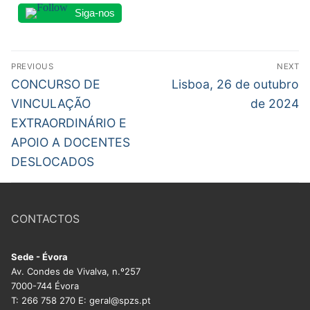
Siga-nos
Navegação
PREVIOUS
NEXT
de
Previous
Next
CONCURSO DE
Lisboa, 26 de outubro
post:
post:
artigos
VINCULAÇÃO
de 2024
EXTRAORDINÁRIO E
APOIO A DOCENTES
DESLOCADOS
CONTACTOS
Sede - Évora
Av. Condes de Vivalva, n.º257
7000-744 Évora
T: 266 758 270 E: geral@spzs.pt