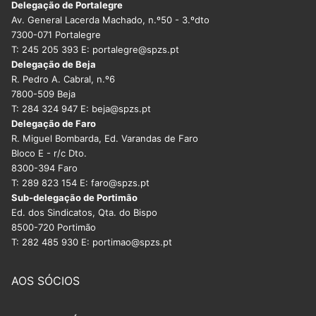
Delegação de Portalegre
Av. General Lacerda Machado, n.º50 - 3.ºdto
7300-071 Portalegre
T: 245 205 393 E: portalegre@spzs.pt
Delegação de Beja
R. Pedro A. Cabral, n.º6
7800-509 Beja
T: 284 324 947 E: beja@spzs.pt
Delegação de Faro
R. Miguel Bombarda, Ed. Varandas de Faro
Bloco E - r/c Dto.
8300-394 Faro
T: 289 823 154 E: faro@spzs.pt
Sub-delegação de Portimão
Ed. dos Sindicatos, Qta. do Bispo
8500-720 Portimão
T: 282 485 930 E: portimao@spzs.pt
AOS SÓCIOS