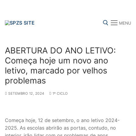
Skip
to
content
MENU
Search for:
ABERTURA DO ANO LETIVO:
Começa hoje um novo ano
letivo, marcado por velhos
FENPROF
CGTP-IN
FRENTE COMUM
problemas
SETEMBRO 12, 2024
1º CICLO
Search
for:
sindicalização
Começa hoje, 12 de setembro, o ano letivo 2024-
2025. As escolas abrirão as portas, contudo, no
Notícias
interior, irão lidar com os problemas de anos