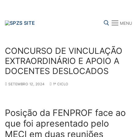
Skip
to
content
MENU
Search for:
CONCURSO DE VINCULAÇÃO
EXTRAORDINÁRIO E APOIO A
DOCENTES DESLOCADOS
FENPROF
CGTP-IN
FRENTE COMUM
SETEMBRO 12, 2024
1º CICLO
Search
for:
Posição da FENPROF face ao
sindicalização
que foi apresentado pelo
MECI em duas reuniões
Notícias