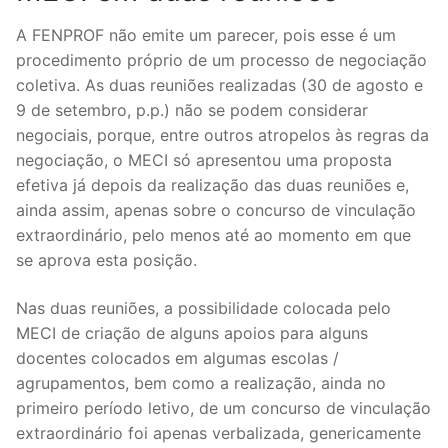
Legislação
A FENPROF não emite um parecer, pois esse é um
procedimento próprio de um processo de negociação
Sectores
coletiva. As duas reuniões realizadas (30 de agosto e
9 de setembro, p.p.) não se podem considerar
PRÉ-ESCOLAR
negociais, porque, entre outros atropelos às regras da
1º CICLO
negociação, o MECI só apresentou uma proposta
efetiva já depois da realização das duas reuniões e,
2º/3º CEB / SECUNDÁRIO
ainda assim, apenas sobre o concurso de vinculação
extraordinário, pelo menos até ao momento em que
ENSINO ARTÍSTICO
se aprova esta posição.
EDUCAÇÃO ESPECIAL
Nas duas reuniões, a possibilidade colocada pelo
PARTICULAR / IPSS / MISERICÓRDIAS
MECI de criação de alguns apoios para alguns
docentes colocados em algumas escolas /
ENSINO SUPERIOR
agrupamentos, bem como a realização, ainda no
primeiro período letivo, de um concurso de vinculação
PROFESSORES CONTRATADOS
extraordinário foi apenas verbalizada, genericamente