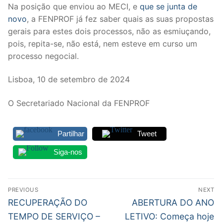
Na posição que enviou ao MECI, e
que se junta de
novo
, a FENPROF já fez saber quais as suas propostas
gerais para estes dois processos, não as esmiuçando,
pois, repita-se, não está, nem esteve em curso um
processo negocial.
Lisboa, 10 de setembro de 2024
O Secretariado Nacional da FENPROF
Partilhar
Tweet
Siga-nos
Navegação
PREVIOUS
NEXT
de
Previous
Next
RECUPERAÇÃO DO
ABERTURA DO ANO
post:
post:
artigos
TEMPO DE SERVIÇO –
LETIVO: Começa hoje