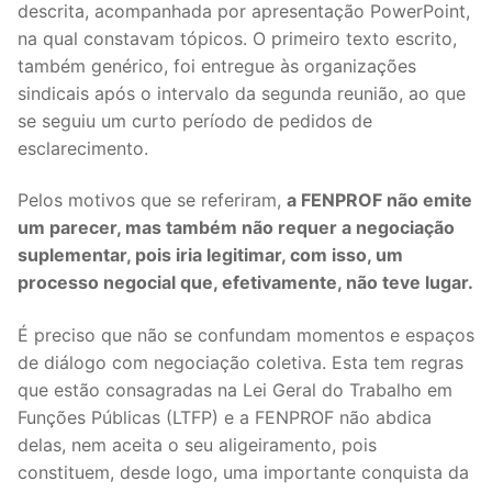
descrita, acompanhada por apresentação PowerPoint,
DOCENTES APOSENTADOS
na qual constavam tópicos. O primeiro texto escrito,
Formação
também genérico, foi entregue às organizações
sindicais após o intervalo da segunda reunião, ao que
Área de Sócios
se seguiu um curto período de pedidos de
esclarecimento.
Revista Intervir
Pelos motivos que se referiram,
a FENPROF não emite
Contactos
um parecer, mas também não requer a negociação
suplementar, pois iria legitimar, com isso, um
processo negocial que, efetivamente, não teve lugar.
É preciso que não se confundam momentos e espaços
de diálogo com negociação coletiva. Esta tem regras
que estão consagradas na Lei Geral do Trabalho em
Funções Públicas (LTFP) e a FENPROF não abdica
delas, nem aceita o seu aligeiramento, pois
constituem, desde logo, uma importante conquista da