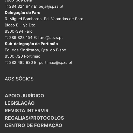
7800-509 Beja
T: 284 324 947 E: beja@spzs.pt
Delegação de Faro
R. Miguel Bombarda, Ed. Varandas de Faro
Bloco E - r/c Dto.
8300-394 Faro
T: 289 823 154 E: faro@spzs.pt
Sub-delegação de Portimão
Ed. dos Sindicatos, Qta. do Bispo
8500-720 Portimão
T: 282 485 930 E: portimao@spzs.pt
AOS SÓCIOS
APOIO JURÍDICO
LEGISLAÇÃO
REVISTA INTERVIR
REGALIAS/PROTOCOLOS
CENTRO DE FORMAÇÃO