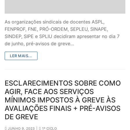
Legislação
Sectores
As organizações sindicais de docentes ASPL,
FENPROF, FNE, PRÓ-ORDEM, SEPLEU, SINAPE,
PRÉ-ESCOLAR
SINDEP, SIPE e SPLIU decidiram apresentar no dia 7
de junho, pré-avisos de greve…
1º CICLO
LER MAIS...
2º/3º CEB / SECUNDÁRIO
ENSINO ARTÍSTICO
ESCLARECIMENTOS SOBRE COMO
EDUCAÇÃO ESPECIAL
AGIR, FACE AOS SERVIÇOS
PARTICULAR / IPSS / MISERICÓRDIAS
MÍNIMOS IMPOSTOS À GREVE ÀS
AVALIAÇÕES FINAIS + PRÉ-AVISOS
ENSINO SUPERIOR
DE GREVE
PROFESSORES CONTRATADOS
JUNHO 9, 2023
|
1º CICLO