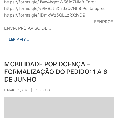
https://forms.gle/JWe4hqezW56id7NM8 Faro:
https://forms.gle/v9M8JthXhjJxQ7Nh8 Portalegre:
https://forms.gle/1DmkWz5QLLzRXdvD9
————————————————————— FENPROF
ENVIA PRÉ_AVISO DE…
LER MAIS...
MOBILIDADE POR DOENÇA –
FORMALIZAÇÃO DO PEDIDO: 1 A 6
DE JUNHO
MAIO 31, 2023
|
1º CICLO