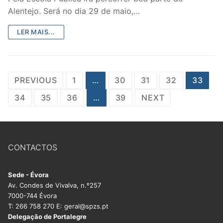
Alentejo. Será no dia 29 de maio,…
LER MAIS...
Paginação
PREVIOUS
1
…
30
31
32
33
dos
34
35
36
…
39
NEXT
conteúdos
CONTACTOS
Sede - Évora
Av. Condes de Vivalva, n.º257
7000-744 Évora
T: 266 758 270 E: geral@spzs.pt
Delegação de Portalegre