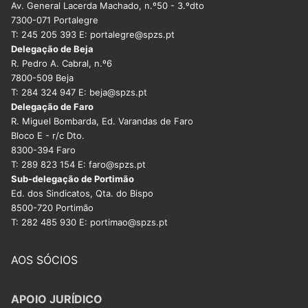
Av. General Lacerda Machado, n.º50 - 3.ºdto
7300-071 Portalegre
T: 245 205 393 E: portalegre@spzs.pt
Delegação de Beja
R. Pedro A. Cabral, n.º6
7800-509 Beja
T: 284 324 947 E: beja@spzs.pt
Delegação de Faro
R. Miguel Bombarda, Ed. Varandas de Faro
Bloco E - r/c Dto.
8300-394 Faro
T: 289 823 154 E: faro@spzs.pt
Sub-delegação de Portimão
Ed. dos Sindicatos, Qta. do Bispo
8500-720 Portimão
T: 282 485 930 E: portimao@spzs.pt
AOS SÓCIOS
APOIO JURÍDICO