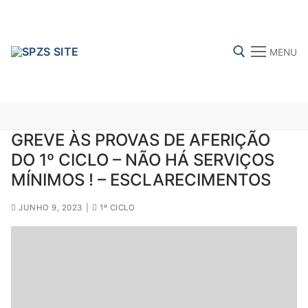
Skip
to
content
MENU
Search for:
GREVE ÀS PROVAS DE AFERIÇÃO
DO 1º CICLO – NÃO HÁ SERVIÇOS
FENPROF
CGTP-IN
FRENTE COMUM
MÍNIMOS ! – ESCLARECIMENTOS
JUNHO 9, 2023
|
1º CICLO
Search
for:
sindicalização
Notícias