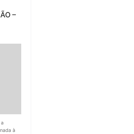
ÃO –
 a
inada à