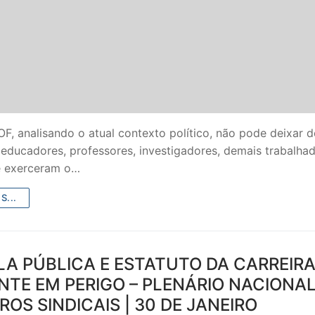
, analisando o atual contexto político, não pode deixar 
educadores, professores, investigadores, demais trabalha
 exerceram o…
SECUNDÁRIO
S...
TICO
PECIAL
A PÚBLICA E ESTATUTO DA CARREIR
TE EM PERIGO – PLENÁRIO NACIONAL
 IPSS / MISERICÓRDIAS
OS SINDICAIS | 30 DE JANEIRO
RIOR