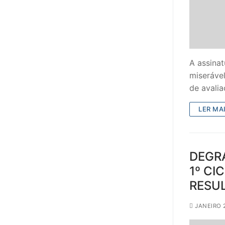
A assina
miseráve
de avali
LER MAI
DEGR
1º CI
RESUL
JANEIRO 