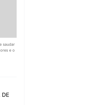
de saudar
dores e o
A
 DE