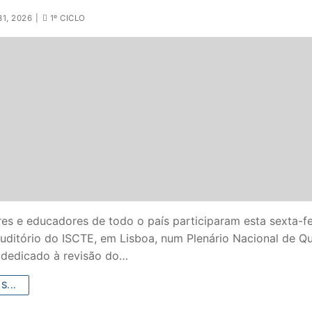
1, 2026
|
1º CICLO
S CONTRATADOS
POSENTADOS
es e educadores de todo o país participaram esta sexta-fe
uditório do ISCTE, em Lisboa, num Plenário Nacional de Q
s dedicado à revisão do…
S...