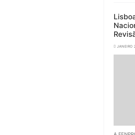
Lisboa
Nacio
Revis
JANEIRO 
A FENPROF