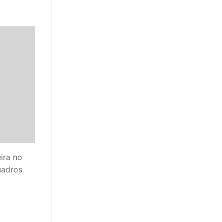
ira no
uadros