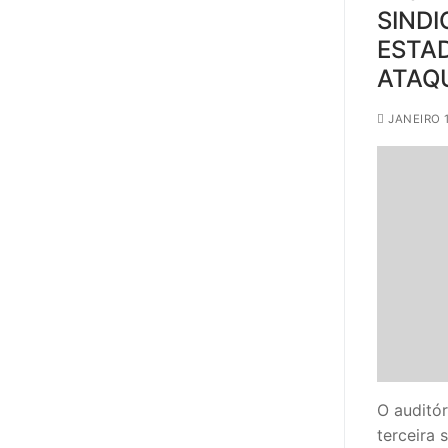
SINDI
ESTAD
ATAQU
JANEIRO 1
O auditór
terceira 