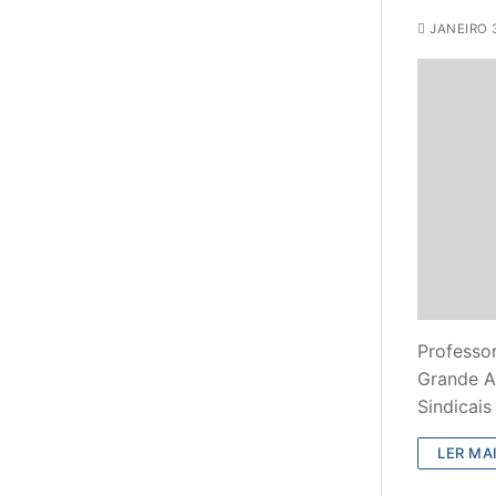
JANEIRO 3
PROFESSORE
DOCENTES A
Formação
Área de Sócios
Revista Intervir
Contactos
Professor
Grande A
Sindicai
LER MAI