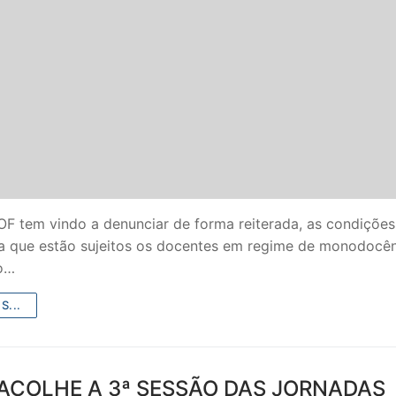
F tem vindo a denunciar de forma reiterada, as condições
 a que estão sujeitos os docentes em regime de monodocên
o…
S...
ACOLHE A 3ª SESSÃO DAS JORNADAS