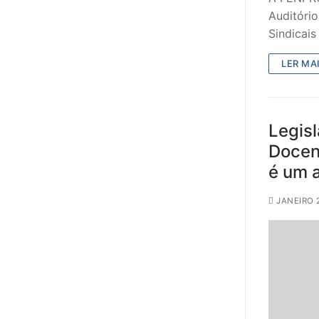
Auditóri
Sindicais
LER MAI
Legisl
Docent
é um 
JANEIRO 