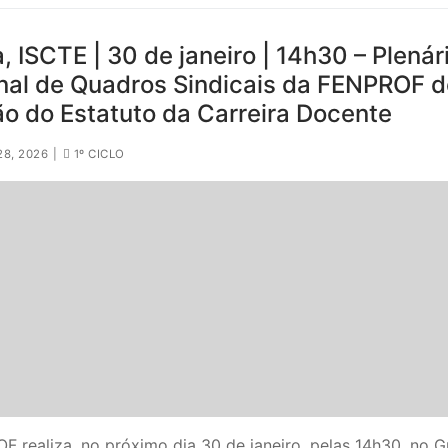
, ISCTE | 30 de janeiro | 14h30 – Plenár
nal de Quadros Sindicais da FENPROF 
ão do Estatuto da Carreira Docente
28, 2026
|
1º CICLO
 realiza, no próximo dia 30 de janeiro, pelas 14h30, no 