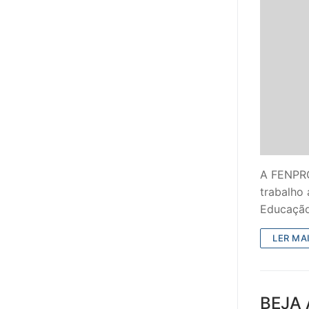
A FENPRO
trabalho
Educaçã
LER MAI
BEJA 