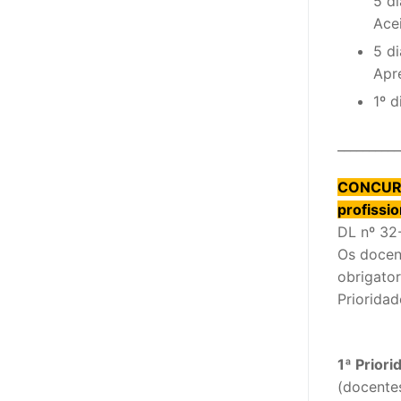
5 di
Ace
5 di
Apr
1º d
__________
CONCURS
profissio
DL nº 32
Os docen
obrigato
Priorida
1ª Priori
(docentes