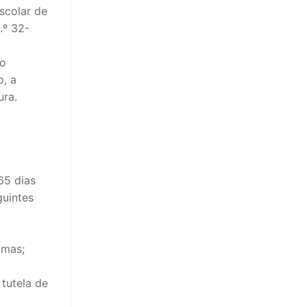
scolar de
.º 32-
to
o, a
ura.
65 dias
guintes
omas;
tutela de