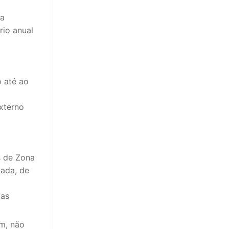
da
rio anual
o até ao
xterno
s de Zona
ada, de
gas
em, não