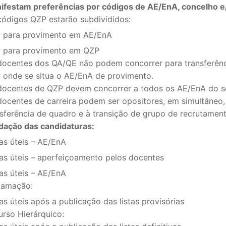
ifestam preferências por códigos de AE/EnA, concelho 
códigos QZP estarão subdivididos:
S CONTRATADOS
 para provimento em AE/EnA
POSENTADOS
 para provimento em QZP
docentes dos QA/QE não podem concorrer para transferênc
 onde se situa o AE/EnA de provimento.
docentes de QZP devem concorrer a todos os AE/EnA do s
docentes de carreira podem ser opositores, em simultâneo,
nsferência de quadro e à transição de grupo de recrutament
idação das candidaturas:
as úteis – AE/EnA
ias úteis – aperfeiçoamento pelos docentes
as úteis – AE/EnA
lamação:
as úteis após a publicação das listas provisórias
urso Hierárquico: