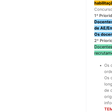
sindicalização
habilitaç
Concurso
Notícias
1ª Priori
Docentes
Legislação
de AE/En
Os doce
Sectores
2ª Prior
PRÉ-ESCOLAR
Docentes
recrutam
1º CICLO
Os 
2º/3º CEB / 
ord
Os 
ENSINO ARTÍS
lon
EDUCAÇÃO ES
de 
ori
PARTICULAR /
inf
TEM
ENSINO SUPE