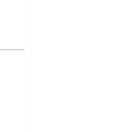
____________