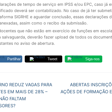
larações de tempo de serviço em IPSS e/ou EPC, caso já e
ificado deverá ser contabilizado. No caso de já ter submet
taforma SIGRHE e aguardar conclusão, essas declarações 
 anexadas, assim como o recibo da submissão.
docentes que não estão em exercício de funções em escol
a salvaguarda, deverão fazer upload de todos os documen
stantes no aviso de abertura.
Partilhar
Tweet
Siga-nos
egação
Next
RNO REDUZ VAGAS PARA
ABERTAS INSCRIÇÕ
post:
ES EM MAIS DE 28% –
AÇÕES DE FORMAÇÃO E
gos
 NÃO FALTAM
SORES?