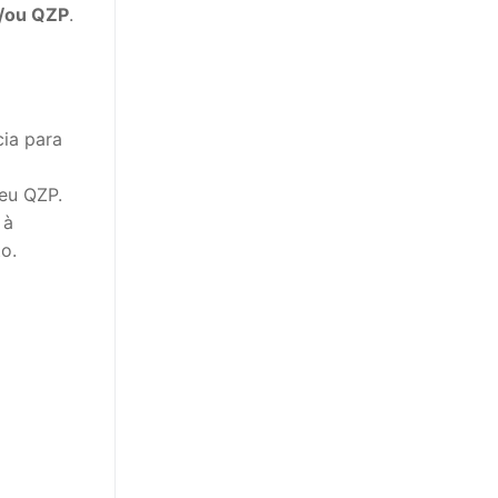
e/ou QZP
.
ia para
eu QZP.
 à
o.