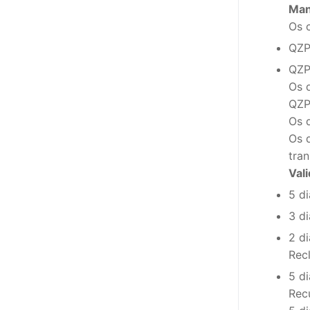
Man
Os 
PROFESSORE
QZP
DOCENTES A
QZP
Os 
Formação
QZP
Área de Sócios
Os 
Os 
Revista Intervir
tra
Val
Contactos
5 di
3 d
2 di
Rec
5 di
Rec