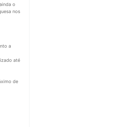
ainda o
guesa nos
nto a
lizado até
áximo de