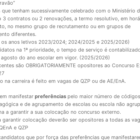
ravão”
 que tenham sucessivamente celebrado com o Ministério 
 3 contratos ou 2 renovações, a termo resolutivo, em horá
to, no mesmo grupo de recrutamento ou em grupos de
nto diferentes.
 os anos letivos 2023/2024; 2024/2025 e 2025/2026)
datos na 1ª prioridade, o tempo de serviço é contabilizad
e agosto do ano escolar em vigor. (2025/2026)
centes são OBRIGATORIAMENTE opositores ao Concurso E
27
so na carreira é feito em vagas de QZP ou de AE/EnA.
em manifestar
preferências
pelo maior número de código
agógica e de agrupamento de escolas ou escola não agrup
ma a garantir a sua colocação no concurso externo.
a garantir colocação deverão ser opositores a todas as va
QEnA e QZP
candidatos que por força das preferências que manifestar