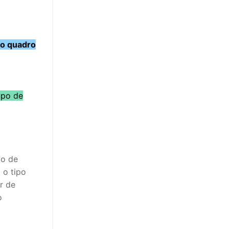
o quadro
upo de
to de
 o tipo
r de
o