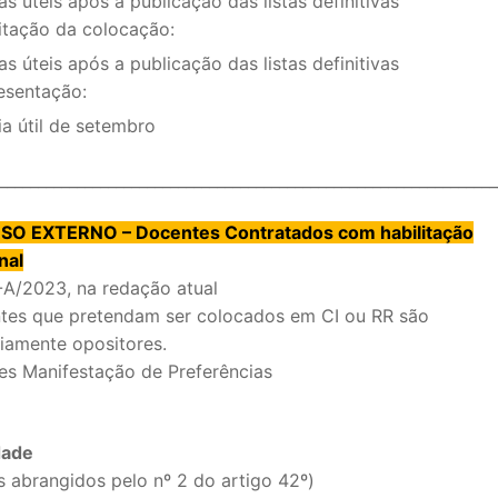
as úteis após a publicação das listas definitivas
itação da colocação:
as úteis após a publicação das listas definitivas
esentação:
ia útil de setembro
________________________________________________________________
O EXTERNO – Docentes Contratados com habilitação
nal
-A/2023, na redação atual
tes que pretendam ser colocados em CI ou RR são
riamente opositores.
des Manifestação de Preferências
dade
 abrangidos pelo nº 2 do artigo 42º)