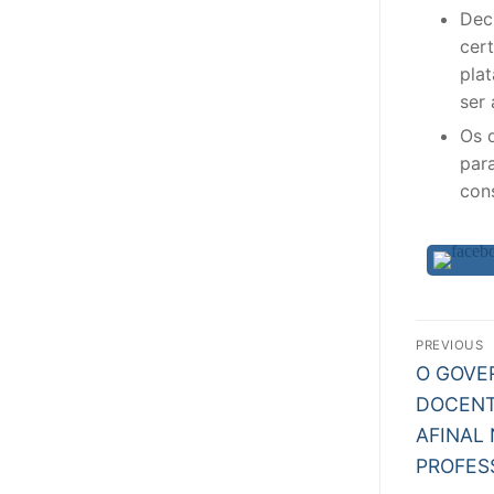
Dec
cert
pla
ser
Os 
par
con
Nav
PREVIOUS
Previous
de
O GOVE
post:
DOCENT
arti
AFINAL
PROFES