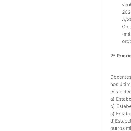
ven
202
A/2
O c
(máx
ord
2ª Prior
Docentes
nos últi
estabele
a) Estab
b) Estab
c) Estabe
d)Estabel
outros m