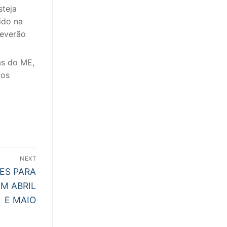
steja
ido na
deverão
as do ME,
tos
NEXT
ES PARA
M ABRIL
E MAIO