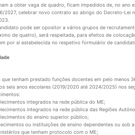
ham a obter vaga de quadro, ficam impedidos de, no ano e
6/2027, celebrar novo contrato ao abrigo do Decreto-Lei n
023.
andidato pode ser opositor a vários grupos de recrutamen
imo de quatro), será respeitada, para efeitos de colocaçã
em por si estabelecida no respetivo formulário de candidat
idade
 que tenham prestado funções docentes em pelo menos 3
mos seis anos escolares (2019/2020 até 2024/2025) nos se
cimentos:
elecimentos integrados na rede pública do ME;
elecimentos integrados na rede pública das Regiões Autón
lecimentos do ensino superior público;
ecimentos ou instituições de ensino dependentes ou sob a 
inistérios que tenham protocolo com o ME;