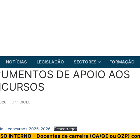
NOTÍCIAS
LEGISLAÇÃO
SECTORES
FORMAÇÃO
UMENTOS DE APOIO AOS
CURSOS
FRENTE COMUM
2026
1º CICLO
ão – concursos 2025-2026
Descarregar
O INTERNO – Docentes de carreira (QA/QE ou QZP) co