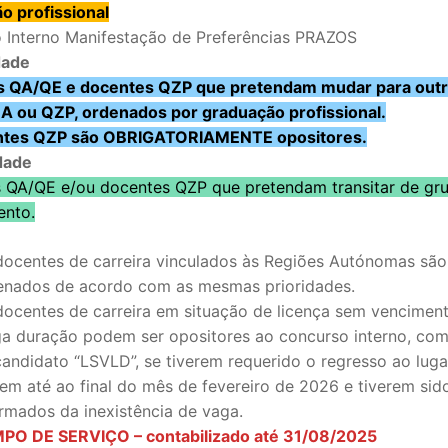
ão profissional
 Interno Manifestação de Preferências PRAZOS
dade
 QA/QE e docentes QZP que pretendam mudar para outr
A ou QZP, ordenados por graduação profissional.
ntes QZP são OBRIGATORIAMENTE opositores.
idade
 QA/QE e/ou docentes QZP que pretendam transitar de gr
ento.
docentes de carreira vinculados às Regiões Autónomas são
SECUNDÁRIO
enados de acordo com as mesmas prioridades.
docentes de carreira em situação de licença sem vencimen
TICO
ga duração podem ser opositores ao concurso interno, com
PECIAL
candidato “LSVLD”, se tiverem requerido o regresso ao luga
gem até ao final do mês de fevereiro de 2026 e tiverem sid
 IPSS / MISERICÓRDIAS
ormados da inexistência de vaga.
PO DE SERVIÇO – contabilizado até 31/08/2025
RIOR