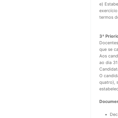
e) Estabe
exercíci
termos do
3ª Prior
Docentes
que se c
Aos candi
ao dia 31
Candidat
O candid
quatro), 
estabelec
Document
Dec