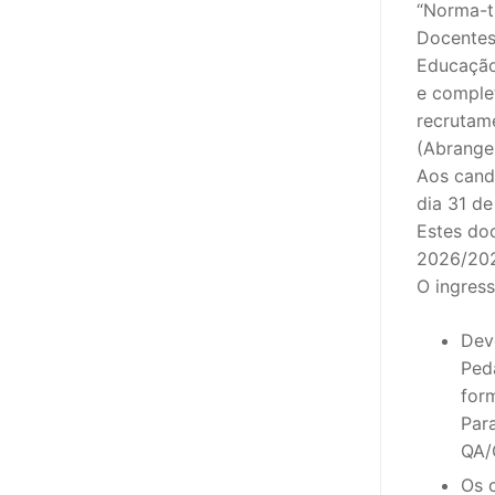
“Norma-t
Docentes
Educação
e comple
recrutame
(Abrange
Aos candi
dia 31 d
Estes do
2026/20
O ingres
Dev
Ped
for
Par
QA/
Os 