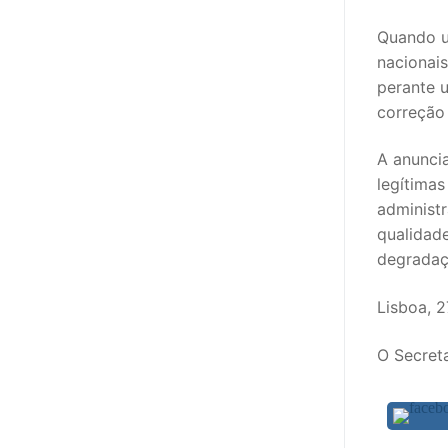
Quando u
nacionai
perante u
correção 
A anunci
legítima
administ
qualidad
degradaç
Lisboa, 
O Secret