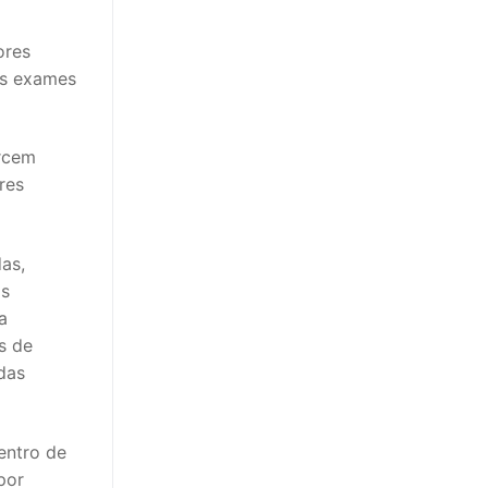
ores
os exames
ercem
res
as,
as
a
s de
das
entro de
por