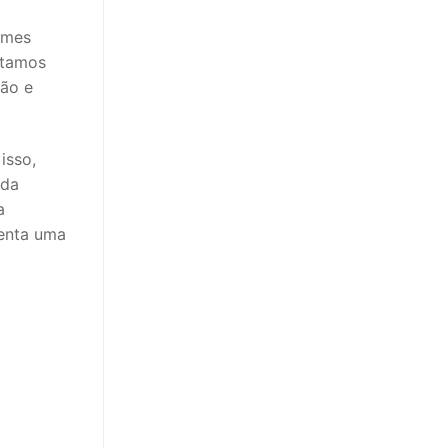
ames
stamos
ção e
isso,
 da
a
senta uma