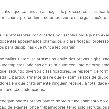
munhos que continuam a chegar de professores classificad
um cenário profundamente preocupante na organização d
.
os de professores convocados por escolas onde já não ex
 docentes aposentados chamados à classificação, professo
s para disciplinas que nunca lecionaram.
nomalias juntam-se atrasos no envio das provas digitalizad
s incompletas, páginas em falta e um conjunto de problem
SECUNDÁRIO
que, segundo diversos classificadores, se repetem de form
TICO
ada. É particularmente grave que existam relatos de grupo
cadores em que praticamente ninguém recebeu a totalidade 
PECIAL
m condições adequadas.
 IPSS / MISERICÓRDIAS
hegam relatos preocupantes sobre o funcionamento do c
ação de exames, onde trabalhadores terão sido recrutados 
RIOR