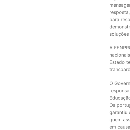
mensagem
PROFESSORE
resposta,
para resp
DOCENTES A
demonstr
soluções
Formação
A FENPRO
Área de Sócios
nacionais
Revista Intervir
Estado t
transpar
Contactos
O Govern
responsab
Educação,
Os portu
garantiu
quem ass
em causa