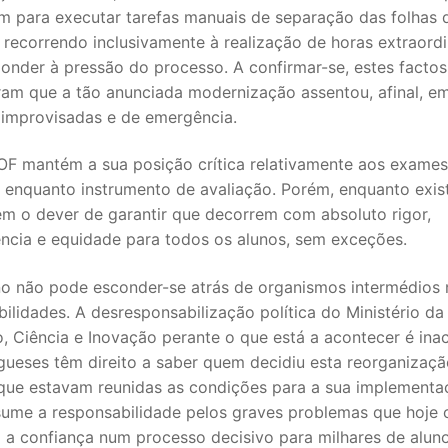
 para executar tarefas manuais de separação das folhas 
S CONTRATADOS
 recorrendo inclusivamente à realização de horas extraordi
onder à pressão do processo. A confirmar-se, estes factos
POSENTADOS
am que a tão anunciada modernização assentou, afinal, e
 improvisadas e de emergência.
F mantém a sua posição crítica relativamente aos exames
 enquanto instrumento de avaliação. Porém, enquanto exist
em o dever de garantir que decorrem com absoluto rigor,
ência e equidade para todos os alunos, sem exceções.
o não pode esconder-se atrás de organismos intermédios n
ilidades. A desresponsabilização política do Ministério da
 Ciência e Inovação perante o que está a acontecer é inac
gueses têm direito a saber quem decidiu esta reorganizaç
 que estavam reunidas as condições para a sua implementa
ume a responsabilidade pelos graves problemas que hoje
 a confiança num processo decisivo para milhares de aluno