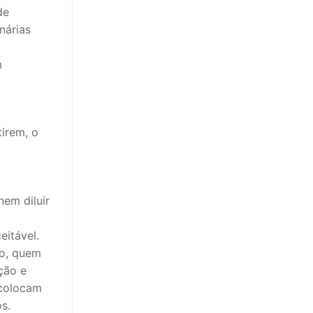
de
nárias
m
irem, o
em diluir
eitável.
ão, quem
ção e
 colocam
s.