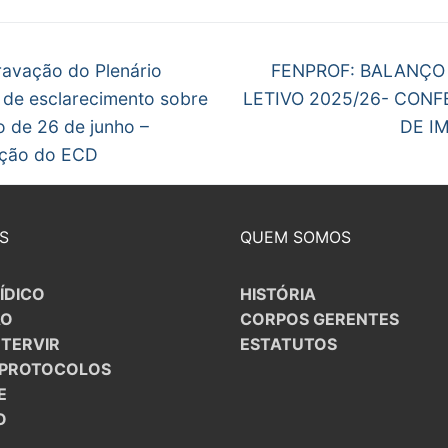
egação
Next
ravação do Plenário
FENPROF: BALANÇO
post:
 de esclarecimento sobre
LETIVO 2025/26- CONF
gos
o de 26 de junho –
DE I
ção do ECD
S
QUEM SOMOS
ÍDICO
HISTÓRIA
ÃO
CORPOS GERENTES
NTERVIR
ESTATUTOS
/PROTOCOLOS
E
O