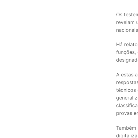
sindicalização
Os teste
Notícias
revelam 
Legislação
nacionais
Sectores
Há relat
funções,
PRÉ-ESCOLAR
designado
1º CICLO
A estas a
resposta
2º/3º CEB / 
técnicos 
ENSINO ARTÍS
generaliz
classifi
EDUCAÇÃO ES
provas e
PARTICULAR /
Também c
digitaliz
ENSINO SUPE