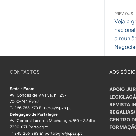
Nav
PREVIOUS
Previous
de
Veja a g
post:
nacional
arti
a reuniã
Negocia
CONTACTOS
AOS SÓCIO
Sede - Évora
APOIO JUR
Av. Condes de Vivalva, n.º257
LEGISLAÇ
7000-744 Évora
REVISTA I
T: 266 758 270 E: geral@spzs.pt
REGALIAS
Delegação de Portalegre
CENTRO D
Av. General Lacerda Machado, n.º50 - 3.ºdto
FORMAÇÃ
7300-071 Portalegre
T: 245 205 393 E: portalegre@spzs.pt