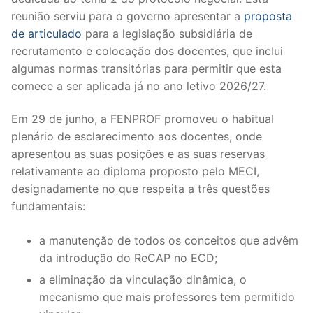
reunião serviu para o governo apresentar a
proposta
Legislação
de articulado
para a legislação subsidiária de
Sectores
recrutamento e colocação dos docentes, que inclui
algumas normas transitórias para permitir que esta
PRÉ-ESCOLAR
comece a ser aplicada já no ano letivo 2026/27.
1º CICLO
Em 29 de junho, a FENPROF promoveu o habitual
plenário de esclarecimento aos docentes, onde
2º/3º CEB / SECUNDÁRIO
apresentou as suas posições e as suas reservas
ENSINO ARTÍSTICO
relativamente ao diploma proposto pelo MECI,
designadamente no que respeita a três questões
EDUCAÇÃO ESPECIAL
fundamentais:
PARTICULAR / IPSS / MISERICÓRDIAS
a manutenção de todos os conceitos que advêm
da introdução do ReCAP no ECD;
ENSINO SUPERIOR
a eliminação da vinculação dinâmica, o
PROFESSORES CONTRATADOS
mecanismo que mais professores tem permitido