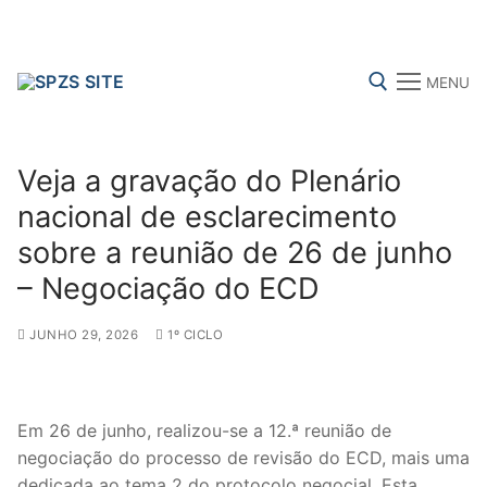
Skip
to
content
MENU
Search for:
Veja a gravação do Plenário
nacional de esclarecimento
sobre a reunião de 26 de junho
FENPROF
CGTP-IN
FRENTE COMUM
– Negociação do ECD
JUNHO 29, 2026
1º CICLO
Search
for:
sindicalização
Em 26 de junho, realizou-se a 12.ª reunião de
negociação do processo de revisão do ECD, mais uma
Notícias
dedicada ao tema 2 do protocolo negocial. Esta