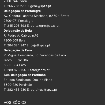
7000-744 Évora
T: 266 758 270 E: geral@spzs.pt
Delegação de Portalegre
Av. General Lacerda Machado, n.º50 - 3.ºdto
7300-071 Portalegre
T: 245 205 393 E: portalegre@spzs.pt
Delegação de Beja
R. Pedro A. Cabral, n.º6
7800-509 Beja
T: 284 324 947 E: beja@spzs.pt
Delegação de Faro
R. Miguel Bombarda, Ed. Varandas de Faro
Bloco E - r/c Dto.
8300-394 Faro
T: 289 823 154 E: faro@spzs.pt
Sub-delegação de Portimão
Ed. dos Sindicatos, Qta. do Bispo
8500-720 Portimão
T: 282 485 930 E: portimao@spzs.pt
AOS SÓCIOS