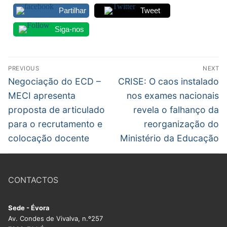
Partilhar
Tweet
Siga-nos
Navegação
PREVIOUS
NEXT
de
Previous
Next
Negociação do ECD –
CRISE: O caos instalado
post:
post:
artigos
MECI apresenta
nos exames nacionais
proposta de articulado
revela o falhanço da
para o recrutamento e
reorganização do
colocação docente
Ministério da Educação
CONTACTOS
Sede - Évora
Av. Condes de Vivalva, n.º257