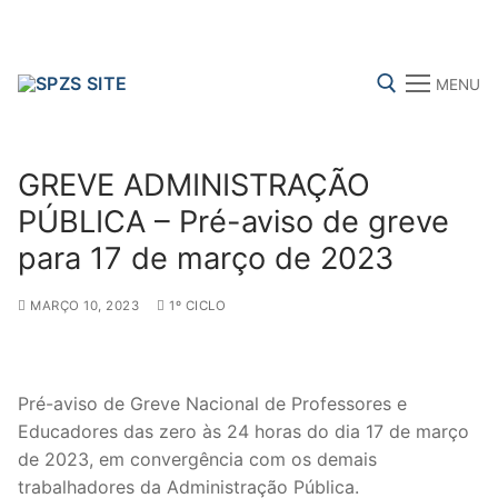
Skip
to
content
MENU
Search for:
GREVE ADMINISTRAÇÃO
PÚBLICA – Pré-aviso de greve
para 17 de março de 2023
FENPROF
CGTP-IN
FRENTE COMUM
MARÇO 10, 2023
1º CICLO
Search
for:
Pré-aviso de Greve Nacional de Professores e
Educadores das zero às 24 horas do dia 17 de março
sindicalização
de 2023, em convergência com os demais
Notícias
trabalhadores da Administração Pública.