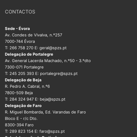
DOCENTES APOSENTADOS
CONTACTOS
Formação
Sede - Évora
Área de Sócios
Av. Condes de Vivalva, n.º257
7000-744 Évora
Revista Intervir
T: 266 758 270 E: geral@spzs.pt
Delegação de Portalegre
Contactos
Av. General Lacerda Machado, n.º50 - 3.ºdto
7300-071 Portalegre
T: 245 205 393 E: portalegre@spzs.pt
Delegação de Beja
R. Pedro A. Cabral, n.º6
7800-509 Beja
T: 284 324 947 E: beja@spzs.pt
Delegação de Faro
R. Miguel Bombarda, Ed. Varandas de Faro
Bloco E - r/c Dto.
8300-394 Faro
T: 289 823 154 E: faro@spzs.pt