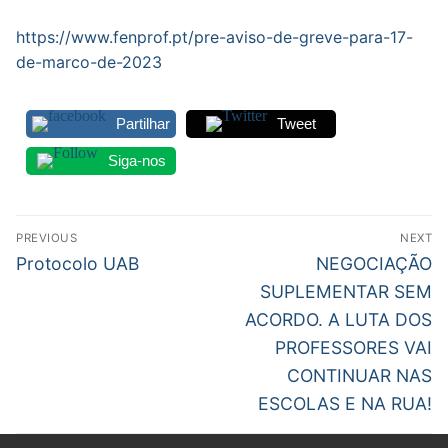
Legislação
https://www.fenprof.pt/pre-aviso-de-greve-para-17-
de-marco-de-2023
Sectores
PRÉ-ESCOLAR
Partilhar
Tweet
1º CICLO
Siga-nos
2º/3º CEB / SECUNDÁRIO
Navegação
PREVIOUS
NEXT
ENSINO ARTÍSTICO
de
Previous
Next
Protocolo UAB
NEGOCIAÇÃO
post:
post:
EDUCAÇÃO ESPECIAL
artigos
SUPLEMENTAR SEM
ACORDO. A LUTA DOS
PARTICULAR / IPSS / MISERICÓRDIAS
PROFESSORES VAI
CONTINUAR NAS
ENSINO SUPERIOR
ESCOLAS E NA RUA!
PROFESSORES CONTRATADOS