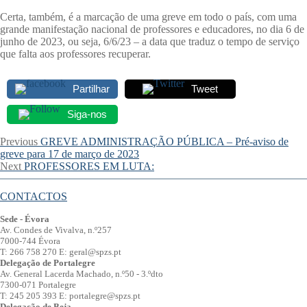
Certa, também, é a marcação de uma greve em todo o país, com uma
grande manifestação nacional de professores e educadores, no dia 6 de
junho de 2023, ou seja, 6/6/23 – a data que traduz o tempo de serviço
que falta aos professores recuperar.
Partilhar
Tweet
Siga-nos
Navegação
Previous
Previous
GREVE ADMINISTRAÇÃO PÚBLICA – Pré-aviso de
post:
greve para 17 de março de 2023
de
Next
Next
PROFESSORES EM LUTA:
artigos
post:
CONTACTOS
Sede - Évora
Av. Condes de Vivalva, n.º257
7000-744 Évora
T: 266 758 270 E: geral@spzs.pt
Delegação de Portalegre
Av. General Lacerda Machado, n.º50 - 3.ºdto
7300-071 Portalegre
T: 245 205 393 E: portalegre@spzs.pt
Delegação de Beja