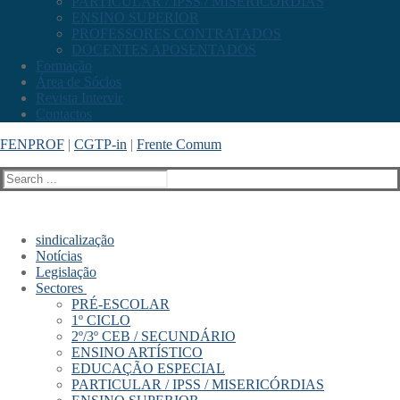
PARTICULAR / IPSS / MISERICÓRDIAS
ENSINO SUPERIOR
PROFESSORES CONTRATADOS
DOCENTES APOSENTADOS
Formação
Área de Sócios
Revista Intervir
Contactos
FENPROF
|
CGTP-in
|
Frente Comum
Search
for:
sindicalização
Notícias
Legislação
Sectores
PRÉ-ESCOLAR
1º CICLO
2º/3º CEB / SECUNDÁRIO
ENSINO ARTÍSTICO
EDUCAÇÃO ESPECIAL
PARTICULAR / IPSS / MISERICÓRDIAS