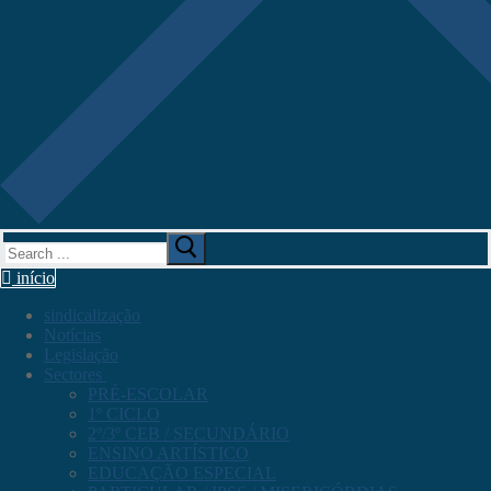
Search
for:
início
sindicalização
Notícias
Legislação
Sectores
PRÉ-ESCOLAR
1º CICLO
2º/3º CEB / SECUNDÁRIO
ENSINO ARTÍSTICO
EDUCAÇÃO ESPECIAL