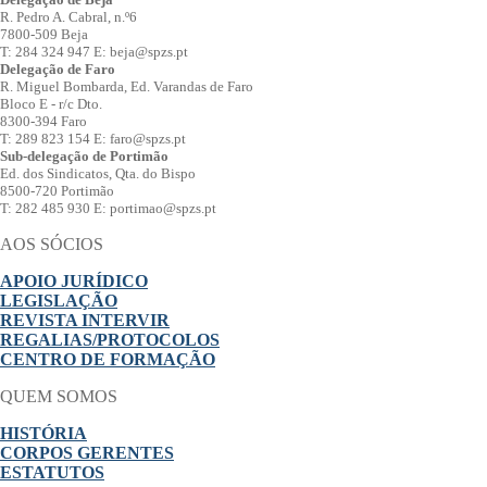
R. Pedro A. Cabral, n.º6
7800-509 Beja
T: 284 324 947 E: beja@spzs.pt
Delegação de Faro
R. Miguel Bombarda, Ed. Varandas de Faro
Bloco E - r/c Dto.
8300-394 Faro
T: 289 823 154 E: faro@spzs.pt
Sub-delegação de Portimão
Ed. dos Sindicatos, Qta. do Bispo
8500-720 Portimão
T: 282 485 930 E: portimao@spzs.pt
AOS SÓCIOS
APOIO JURÍDICO
LEGISLAÇÃO
REVISTA INTERVIR
REGALIAS/PROTOCOLOS
CENTRO DE FORMAÇÃO
QUEM SOMOS
HISTÓRIA
CORPOS GERENTES
ESTATUTOS