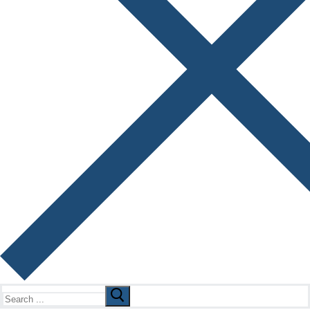
Search
for: