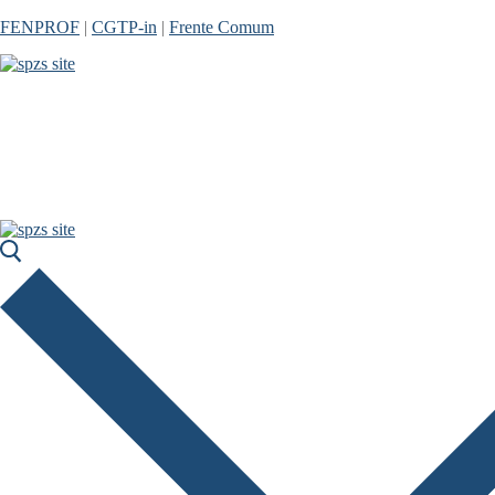
Skip
Menu
Close
FENPROF
|
CGTP-in
|
Frente Comum
to
content