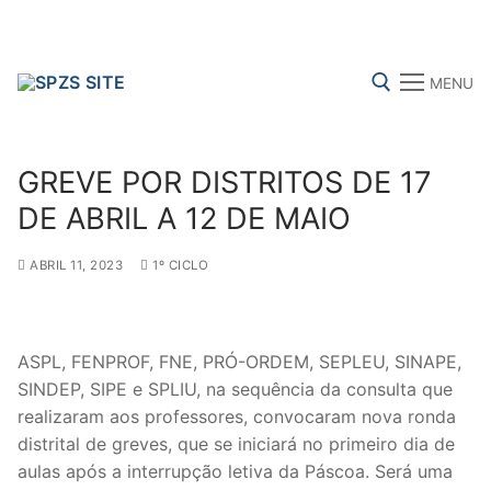
Skip
to
content
MENU
Search for:
GREVE POR DISTRITOS DE 17
DE ABRIL A 12 DE MAIO
ABRIL 11, 2023
1º CICLO
FENPROF
CGTP-IN
FRENTE COMUM
Search
ASPL, FENPROF, FNE, PRÓ-ORDEM, SEPLEU, SINAPE,
for:
SINDEP, SIPE e SPLIU, na sequência da consulta que
realizaram aos professores, convocaram nova ronda
sindicalização
distrital de greves, que se iniciará no primeiro dia de
aulas após a interrupção letiva da Páscoa. Será uma
Notícias