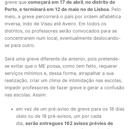
greve que
começará em 17 de abril, no distrito do
Legislação
Porto, e terminará em 12 de maio no de Lisboa
. Pelo
meio, a greve percorrerá o país por ordem alfabética
Sectores
inversa, indo de Viseu até Aveiro. Em todos os
distritos, os professores serão convocados para se
PRÉ-ESCOLAR
concentrarem num local, eventualmente deslocando-
se para outro.
1º CICLO
2º/3º CEB / SECUNDÁRIO
Será uma greve diferente da anterior, pois pretende-
se evitar que o ME possa, como tem feito, requerer
ENSINO ARTÍSTICO
serviços mínimos e, dessa forma, atrapalhar a sua
realização, criar um clima de intimidação nas escolas,
EDUCAÇÃO ESPECIAL
impedir professores de fazer greve e gerar a confusão
nas escolas. Assim:
PARTICULAR / IPSS / MISERICÓRDIAS
ENSINO SUPERIOR
em vez de um pré-aviso de greve para os 18 dias
úteis ou de 18 pré-avisos, um por cada
PROFESSORES CONTRATADOS
dia,
serão entregues 162 avisos prévios de