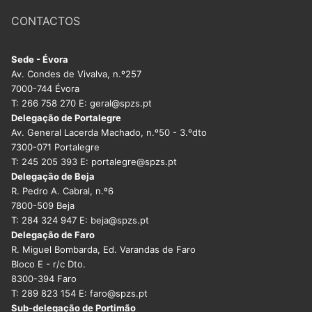
CONTACTOS
Sede - Évora
Av. Condes de Vivalva, n.º257
7000-744 Évora
T: 266 758 270 E: geral@spzs.pt
Delegação de Portalegre
Av. General Lacerda Machado, n.º50 - 3.ºdto
7300-071 Portalegre
T: 245 205 393 E: portalegre@spzs.pt
Delegação de Beja
R. Pedro A. Cabral, n.º6
7800-509 Beja
T: 284 324 947 E: beja@spzs.pt
Delegação de Faro
R. Miguel Bombarda, Ed. Varandas de Faro
Bloco E - r/c Dto.
8300-394 Faro
T: 289 823 154 E: faro@spzs.pt
Sub-delegação de Portimão