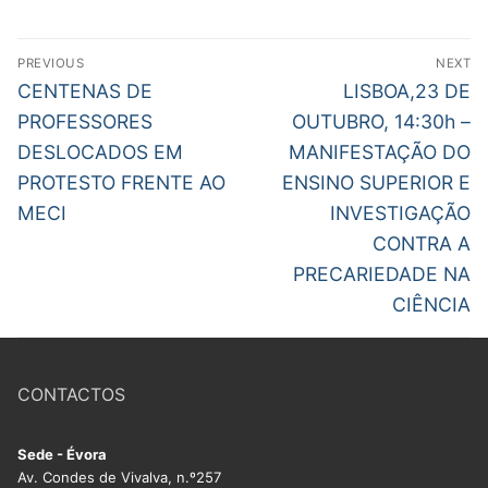
DOCENTES APOSENTADOS
Navegação
Formação
PREVIOUS
NEXT
de
Previous
Next
CENTENAS DE
LISBOA,23 DE
Área de Sócios
post:
post:
artigos
PROFESSORES
OUTUBRO, 14:30h –
DESLOCADOS EM
MANIFESTAÇÃO DO
Revista Intervir
PROTESTO FRENTE AO
ENSINO SUPERIOR E
Contactos
MECI
INVESTIGAÇÃO
CONTRA A
PRECARIEDADE NA
CIÊNCIA
CONTACTOS
Sede - Évora
Av. Condes de Vivalva, n.º257