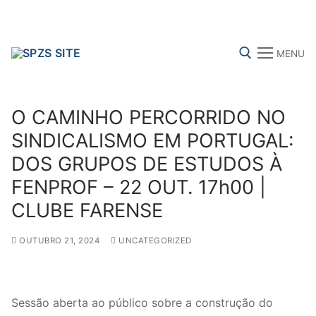
Skip
to
content
MENU
Search for:
O CAMINHO PERCORRIDO NO
SINDICALISMO EM PORTUGAL:
DOS GRUPOS DE ESTUDOS À
FENPROF
CGTP-IN
FRENTE COMUM
FENPROF – 22 OUT. 17h00 |
CLUBE FARENSE
Search
for:
OUTUBRO 21, 2024
UNCATEGORIZED
sindicalização
Sessão aberta ao público sobre a construção do
Notícias