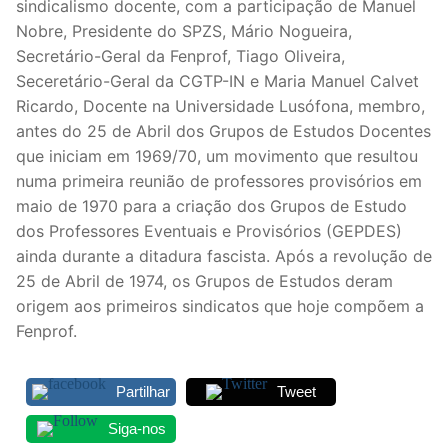
sindicalismo docente, com a participação de Manuel
Legislação
Nobre, Presidente do SPZS, Mário Nogueira,
Secretário-Geral da Fenprof, Tiago Oliveira,
Sectores
Seceretário-Geral da CGTP-IN e Maria Manuel Calvet
Ricardo, Docente na Universidade Lusófona, membro,
PRÉ-ESCOLAR
antes do 25 de Abril dos Grupos de Estudos Docentes
que iniciam em 1969/70, um movimento que resultou
1º CICLO
numa primeira reunião de professores provisórios em
2º/3º CEB / SECUNDÁRIO
maio de 1970 para a criação dos Grupos de Estudo
dos Professores Eventuais e Provisórios (GEPDES)
ENSINO ARTÍSTICO
ainda durante a ditadura fascista. Após a revolução de
25 de Abril de 1974, os Grupos de Estudos deram
EDUCAÇÃO ESPECIAL
origem aos primeiros sindicatos que hoje compõem a
Fenprof.
PARTICULAR / IPSS / MISERICÓRDIAS
ENSINO SUPERIOR
Partilhar
Tweet
PROFESSORES CONTRATADOS
Siga-nos