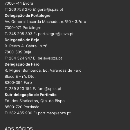
7000-744 Évora
T: 266 758 270 E: geral@spzs.pt
Delegação de Portalegre
Av. General Lacerda Machado, n.º50 - 3.ºdto
7300-071 Portalegre
T: 245 205 393 E: portalegre@spzs.pt
Delegação de Beja
R. Pedro A. Cabral, n.º6
7800-509 Beja
T: 284 324 947 E: beja@spzs.pt
Delegação de Faro
R. Miguel Bombarda, Ed. Varandas de Faro
Bloco E - r/c Dto.
8300-394 Faro
T: 289 823 154 E: faro@spzs.pt
Sub-delegação de Portimão
Ed. dos Sindicatos, Qta. do Bispo
8500-720 Portimão
T: 282 485 930 E: portimao@spzs.pt
AOS SÓCIOS