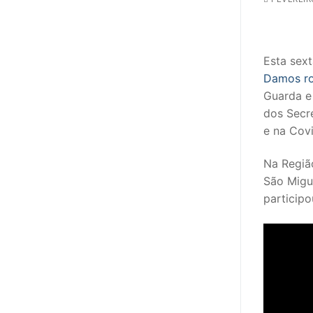
sindicalização
Notícias
Esta sext
Legislação
Damos ros
Guarda e
Sectores
dos Secr
PRÉ-ESCOLAR
e na Cov
1º CICLO
Na Regiã
São Migu
2º/3º CEB / 
participo
ENSINO ARTÍS
EDUCAÇÃO ES
PARTICULAR /
ENSINO SUPE