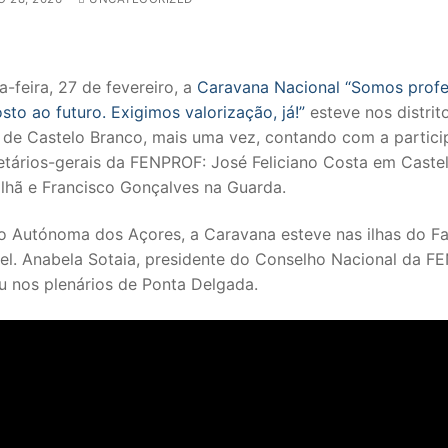
a-feira, 27 de fevereiro, a
Caravana Nacional “Somos profe
to ao futuro. Exigimos valorização, já!”
esteve nos distrit
 de Castelo Branco, mais uma vez, contando com a partic
etários-gerais da FENPROF: José Feliciano Costa em Caste
ilhã e Francisco Gonçalves na Guarda.
o Autónoma dos Açores, a Caravana esteve nas ilhas do Fa
el. Anabela Sotaia, presidente do Conselho Nacional da F
SECUNDÁRIO
u nos plenários de Ponta Delgada.
TICO
PECIAL
 IPSS / MISERICÓRDIAS
RIOR