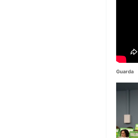
PROFESSORE
DOCENTES A
Formação
Área de Sócios
Revista Intervir
Guarda
Contactos