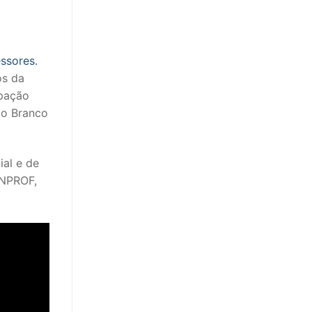
ssores.
os da
ipação
lo Branco
ial e de
ENPROF,